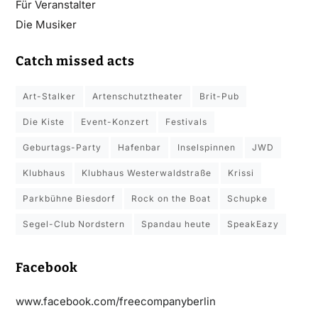
Für Veranstalter
Die Musiker
Catch missed acts
Art-Stalker
Artenschutztheater
Brit-Pub
Die Kiste
Event-Konzert
Festivals
Geburtags-Party
Hafenbar
Inselspinnen
JWD
Klubhaus
Klubhaus Westerwaldstraße
Krissi
Parkbühne Biesdorf
Rock on the Boat
Schupke
Segel-Club Nordstern
Spandau heute
SpeakEazy
Facebook
www.facebook.com/freecompanyberlin