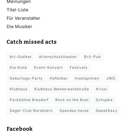
Meinungen
Titel-Liste
Für Veranstalter
Die Musiker
Catch missed acts
Art-Stalker
Artenschutztheater
Brit-Pub
Die Kiste
Event-Konzert
Festivals
Geburtags-Party
Hafenbar
Inselspinnen
JWD
Klubhaus
Klubhaus Westerwaldstraße
Krissi
Parkbühne Biesdorf
Rock on the Boat
Schupke
Segel-Club Nordstern
Spandau heute
SpeakEazy
Facebook