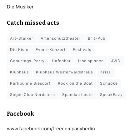
Die Musiker
Catch missed acts
Art-Stalker
Artenschutztheater
Brit-Pub
Die Kiste
Event-Konzert
Festivals
Geburtags-Party
Hafenbar
Inselspinnen
JWD
Klubhaus
Klubhaus Westerwaldstraße
Krissi
Parkbühne Biesdorf
Rock on the Boat
Schupke
Segel-Club Nordstern
Spandau heute
SpeakEazy
Facebook
www.facebook.com/freecompanyberlin