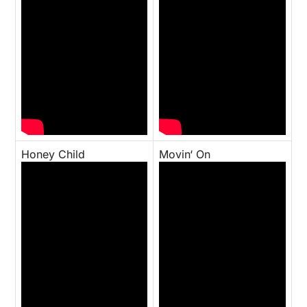
Honey Child
Movin‘ On