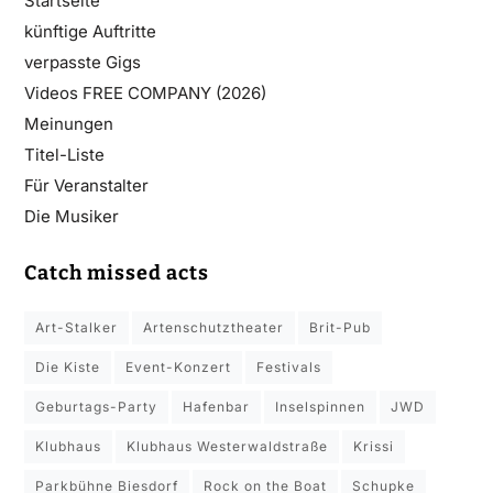
Startseite
künftige Auftritte
verpasste Gigs
Videos FREE COMPANY (2026)
Meinungen
Titel-Liste
Für Veranstalter
Die Musiker
Catch missed acts
Art-Stalker
Artenschutztheater
Brit-Pub
Die Kiste
Event-Konzert
Festivals
Geburtags-Party
Hafenbar
Inselspinnen
JWD
Klubhaus
Klubhaus Westerwaldstraße
Krissi
Parkbühne Biesdorf
Rock on the Boat
Schupke