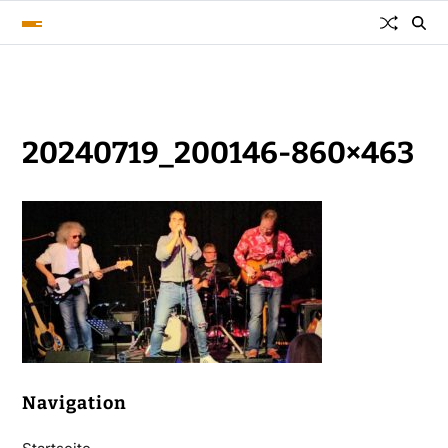
20240719_200146-860×463
Navigation