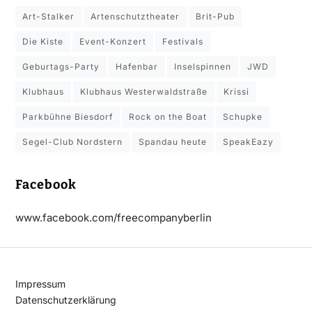
Art-Stalker
Artenschutztheater
Brit-Pub
Die Kiste
Event-Konzert
Festivals
Geburtags-Party
Hafenbar
Inselspinnen
JWD
Klubhaus
Klubhaus Westerwaldstraße
Krissi
Parkbühne Biesdorf
Rock on the Boat
Schupke
Segel-Club Nordstern
Spandau heute
SpeakEazy
Facebook
www.facebook.com/freecompanyberlin
Impressum
Datenschutzerklärung