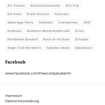
Art-Stalker
Artenschutztheater
Brit-Pub
Die Kiste
Event-Konzert
Festivals
Geburtags-Party
Hafenbar
Inselspinnen
JWD
Klubhaus
Klubhaus Westerwaldstraße
Krissi
Parkbühne Biesdorf
Rock on the Boat
Schupke
Segel-Club Nordstern
Spandau heute
SpeakEazy
Facebook
www.facebook.com/freecompanyberlin
Impressum
Datenschutzerklärung