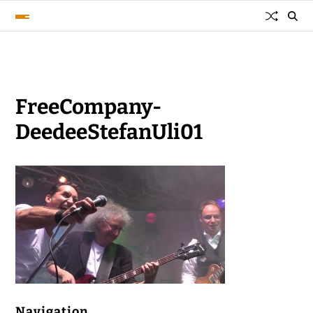
FreeCompany-
DeedeeStefanUli01
Navigation