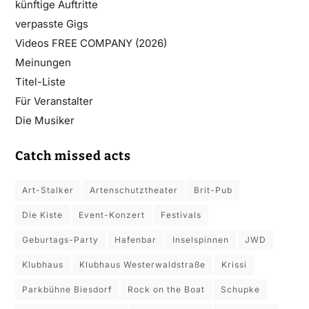
künftige Auftritte
verpasste Gigs
Videos FREE COMPANY (2026)
Meinungen
Titel-Liste
Für Veranstalter
Die Musiker
Catch missed acts
Art-Stalker
Artenschutztheater
Brit-Pub
Die Kiste
Event-Konzert
Festivals
Geburtags-Party
Hafenbar
Inselspinnen
JWD
Klubhaus
Klubhaus Westerwaldstraße
Krissi
Parkbühne Biesdorf
Rock on the Boat
Schupke