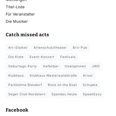
Titel-Liste
Für Veranstalter
Die Musiker
Catch missed acts
Art-Stalker
Artenschutztheater
Brit-Pub
Die Kiste
Event-Konzert
Festivals
Geburtags-Party
Hafenbar
Inselspinnen
JWD
Klubhaus
Klubhaus Westerwaldstraße
Krissi
Parkbühne Biesdorf
Rock on the Boat
Schupke
Segel-Club Nordstern
Spandau heute
SpeakEazy
Facebook