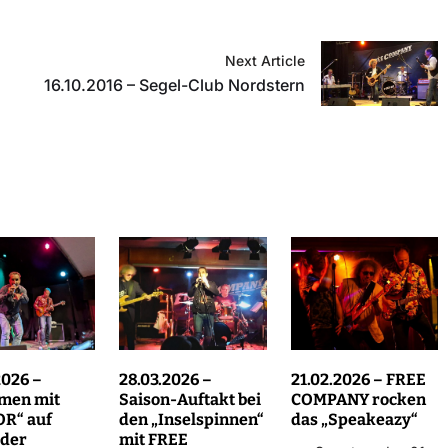
Next Article
16.10.2016 – Segel-Club Nordstern
2026 –
28.03.2026 –
21.02.2026 – FREE
men mit
Saison-Auftakt bei
COMPANY rocken
R“ auf
den „Inselspinnen“
das „Speakeazy“
rder
mit FREE