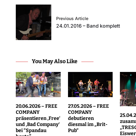
Previous Article
24.01.2016 – Band komplett
You May Also Like
20.06.2026 – FREE
27.05.2026 – FREE
COMPANY
COMPANY
25.04.
präsentieren ‚Free‘
debutieren
zusam
und ‚Bad Company‘
diesmal im „Brit-
„TRESO
bei “Spandau
Pub“
Eiswe